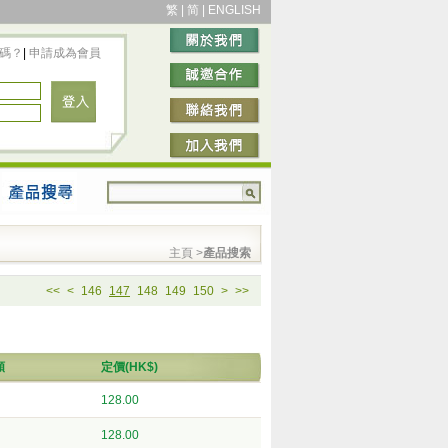
繁
|
简
|
ENGLISH
碼？
|
申請成為會員
主頁
>
產品搜索
<<
<
146
147
148
149
150
>
>>
類
定價(HK$)
128.00
128.00