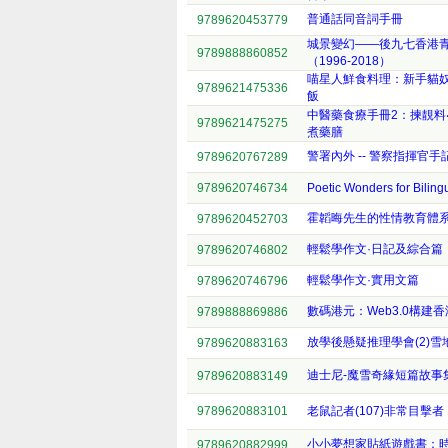
普通話同音詞手冊
9789620453779
城景變幻——後九七香港
9789888860852
（1996-2018）
喵星人鮮食料理：新手貓
9789621475336
飯
中醫藥食療手冊2：揀靚料
9789621475275
煮藥膳
警署內外 -- 警察指揮官手
9789620767289
9789620746734
Poetic Wonders for Bilin
霍韜晦先生的性情教育體
9789620452703
輕鬆學作文·日記及綜合篇
9789620746802
輕鬆學作文·實用文篇
9789620746796
數碼港元：Web3.0構建
9789888869886
放學後懸疑推理學會(2)雪
9789620883163
迪士尼-魔雪奇緣短篇故事
9789620883149
9789620883101
老鼠記者(107)非常目擊者
小小夢想家貼紙遊戲書：
9789620882999