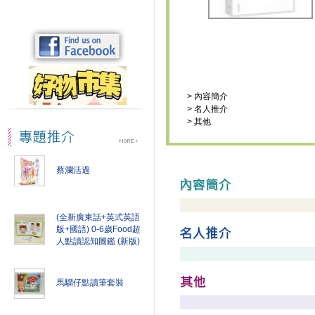
>
內容簡介
>
名人推介
>
其他
蔡瀾活過
(全新廣東話+英式英語
版+國語) 0-6歲Food超
人點讀認知圖鑑 (新版)
馬騮仔點讀筆套裝