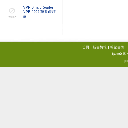
MPR Smart Reader
MPR-1026(筆型)點讀
筆
首頁
|
新書情報
|
暢銷書榜
|
版權全屬
po