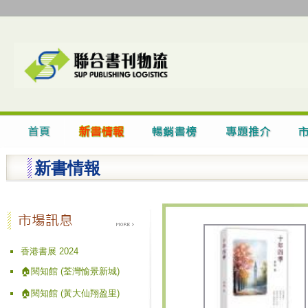
新書情報
香港書展 2024
🏠閱知館 (荃灣愉景新城)
🏠閱知館 (黃大仙翔盈里)