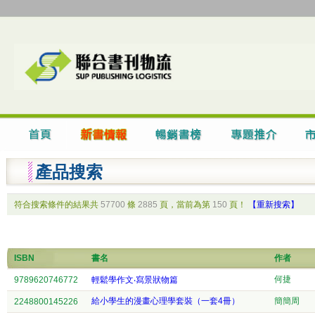
產品搜索
符合搜索條件的結果共
57700
條
2885
頁，當前為第
150
頁！
【重新搜索】
ISBN
書名
作者
何捷
9789620746772
輕鬆學作文‧寫景狀物篇
給小學生的漫畫心理學套裝（一套4冊）
簡簡周
2248800145226