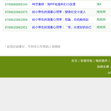
時空畫師：海#中短篇科幻小說選
海#
9789888869244
給小學生的漫畫心理學：變身社交小達人
簡簡周
9789620882975
給小學生的漫畫心理學：想贏，但也輸得起
簡簡周
9789620882968
給小學生的漫畫心理學：「管」出更好的自己
簡簡周
9789620882951
* 如需詳細書目，可與本公司營銷人員聯絡
首頁
|
新書情報
|
暢銷書榜
|
版權全屬
po