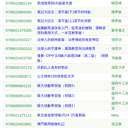
異域搜查師(4)超級外援
關景峰
9789620883194
童話大語文：漢字篇(下)漢字的特點
陳夢敏
9789620883095
童話大語文：漢字篇(上)漢字的演變
陳夢敏
9789620883088
超圖解馬達技術入門：從馬達的種類、運轉原
森本雅之
9789621475305
理到應用方式，一本完整掌握！
法律人的精神家園：法學傳統與無形學院
強世功
9789624593327
法律人的守護神：通識教育與法律教育
強世功
9789624593310
優勝--DP中文B聽力基礎訓練（第二版）（簡體
馮薇薇
9789620453793
版）
共創以人為本的世紀
池田大作
9789620767173
公主傳奇(38)情牽藍月亮
馬翠蘿
9789620883071
羅阿牛工
羅大頭數學冒險（初階3）
9789888861118
室
羅阿牛工
羅大頭數學冒險（初階2）
9789888861002
室
羅阿牛工
羅大頭數學冒險（初階1）
9789888860999
室
東京旅遊新情報2024~25最新版
9789621475114
Mika
澳門藥用植物札記
張志鋒
9789620453892