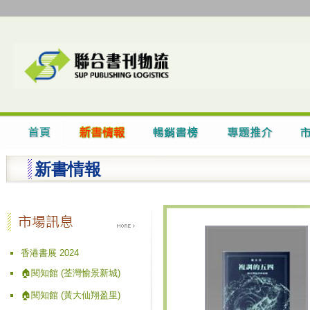
新書情報
香港書展 2024
🏠閱知館 (荃灣愉景新城)
🏠閱知館 (黃大仙翔盈里)