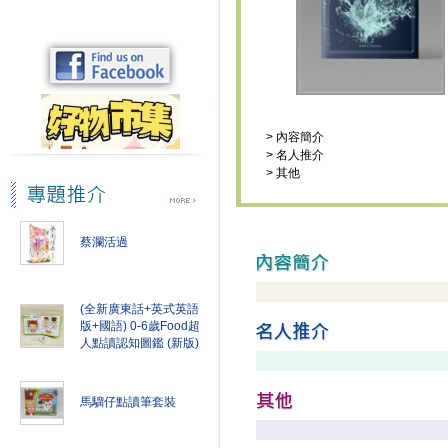
>
內容簡介
>
名人推介
>
其他
蔡瀾活過
(全新廣東話+英式英語
版+國語) 0-6歲Food超
人點讀認知圖鑑 (新版)
馬騮仔點讀筆套裝