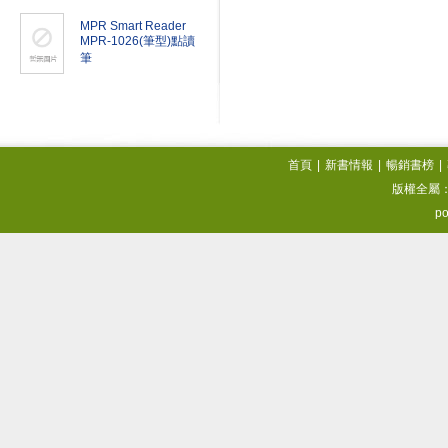
MPR Smart Reader
MPR-1026(筆型)點讀
筆
首頁
|
新書情報
|
暢銷書榜
|
版權全屬
po