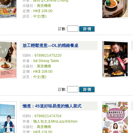
作者：
鍾肖瑩Cynthia Chung
出版社：
萬里機構
定價：
HK$ 108.00
語言：
中文(繁)
訂數:
放工輕鬆煮意—OL的精緻餐桌
ISBN：
9789621475220
作者：
Isti Dining Table
出版社：
萬里機構
定價：
HK$ 108.00
語言：
中文(繁)
訂數:
懶煮：45道好味易煮的懶人菜式
ISBN：
9789621474704
作者：
懶人包太太MrsLazy.Kitchen
出版社：
萬里機構
定價：
HK$ 118.00