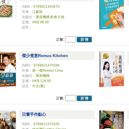
ISBN：
9789621443670
作者：
江獻珠
出版社：
萬里機構‧飲食天地
定價：
HK$ 98.00
語言：
訂數:
傑少煮意Remus Kitchen
ISBN：
9789621475596
作者：
蔡一傑Remus Choy
出版社：
萬里機構
定價：
HK$ 128.00
語言：
中文(繁)
訂數:
日嘗手作點心
ISBN：
9789621475435