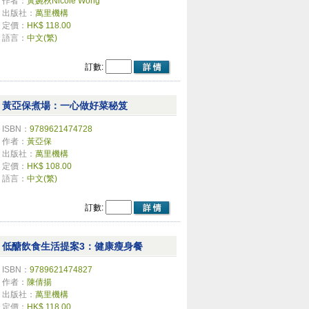
作者：
黃婉秋Nicole Wong
出版社：
萬里機構
定價：
HK$ 118.00
語言：
中文(繁)
訂數:
黃亞保煮場：一心做好菜秘笈
ISBN：
9789621474728
作者：
黃亞保
出版社：
萬里機構
定價：
HK$ 108.00
語言：
中文(繁)
訂數:
低醣飲食生活提案3：健康瘦身餐
ISBN：
9789621474827
作者：
陳倩揚
出版社：
萬里機構
定價：
HK$ 118.00