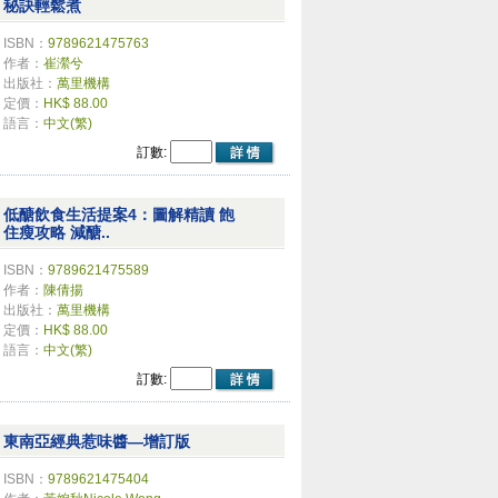
秘訣輕鬆煮
ISBN：
9789621475763
作者：
崔瀠兮
出版社：
萬里機構
定價：
HK$ 88.00
語言：
中文(繁)
訂數:
低醣飲食生活提案4：圖解精讀 飽
住瘦攻略 減醣..
ISBN：
9789621475589
作者：
陳倩揚
出版社：
萬里機構
定價：
HK$ 88.00
語言：
中文(繁)
訂數:
東南亞經典惹味醬—增訂版
ISBN：
9789621475404