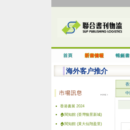
海外客户推介
香
中
香港書展 2024
🏠閱知館 (荃灣愉景新城)
🏠閱知館 (黃大仙翔盈里)