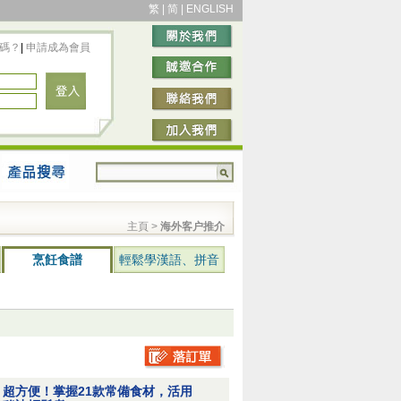
繁
|
简
|
ENGLISH
碼？
|
申請成為會員
主頁 >
海外客户推介
烹飪食譜
輕鬆學漢語、拼音
超方便！掌握21款常備食材，活用