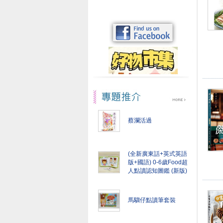
蔡瀾活過
(全新廣東話+英式英語
版+國語) 0-6歲Food超
人點讀認知圖鑑 (新版)
馬騮仔點讀筆套裝