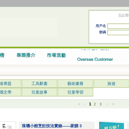
忘記密
用戶名
密碼
港專題
工具辭書
藝術畫冊
旅遊
國文學
兒童故事
兒童學習
1
2
3
珠璣小館烹飪技法實錄——家饌 3