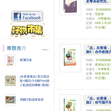
史學系研究生..
ISBN：
97898889
作者：
范家偉
出版社：
中華書局
定價：
HK$ 178.00
語言：
中文(繁)
「志」在香港．
旅5：合作創造共
蔡瀾活過
ISBN：
97898888
作者：
香港地方志
出版社：
中華教育
定價：
HK$ 98.00
(全新廣東話+英式英語
語言：
中文(繁)
版+國語) 0-6歲Food超
人點讀認知圖鑑 (新版)
「志」在香港．
馬騮仔點讀筆套裝
旅2：你可能不知
ISBN：
97898888