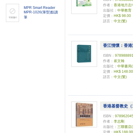
作者：
香港地方志
MPR Smart Reader
出版社：
中華教育
MPR-1026(筆型)點讀
定價：
HK$ 98.00
筆
語言：
中文(繁)
香江情懷：香港
ISBN：
97898889
作者：
崔文翰
出版社：
中華書局
定價：
HK$ 148.00
語言：
中文(繁)
香港基督教史（18
ISBN：
97896204
作者：
李志剛
出版社：
三聯書店
定價：
HK$ 188.00