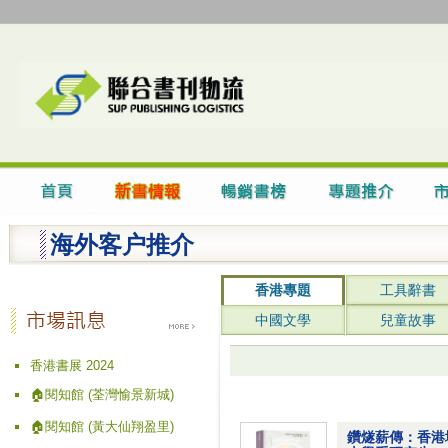
海外客户推介
香港專題
工具辭書
中國文學
兒童故事
香港書展 2024
🏠閱知館 (荃灣愉景新城)
🏠閱知館 (黃大仙翔盈里)
鑽燧薪傳：香港