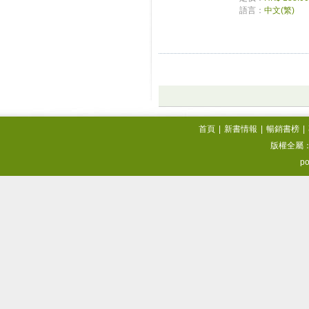
語言：
中文(繁)
首頁
|
新書情報
|
暢銷書榜
|
版權全屬
po