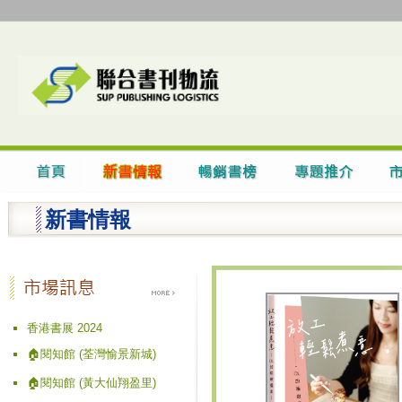
新書情報
香港書展 2024
🏠閱知館 (荃灣愉景新城)
🏠閱知館 (黃大仙翔盈里)