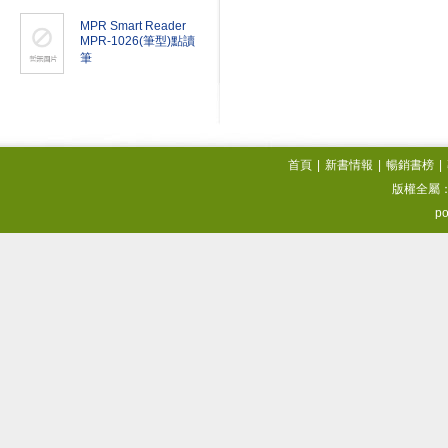
MPR Smart Reader
MPR-1026(筆型)點讀
筆
首頁
|
新書情報
|
暢銷書榜
|
版權全屬
po