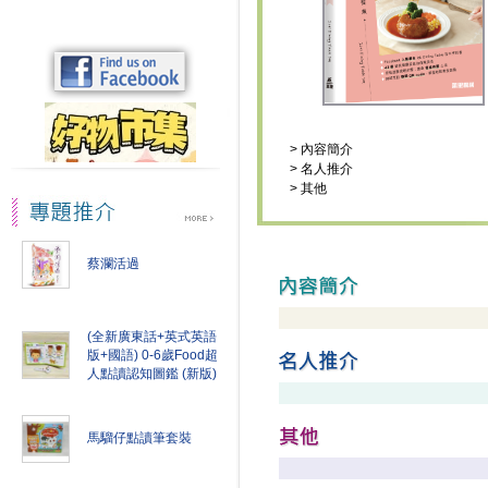
>
內容簡介
>
名人推介
>
其他
蔡瀾活過
(全新廣東話+英式英語
版+國語) 0-6歲Food超
人點讀認知圖鑑 (新版)
馬騮仔點讀筆套裝