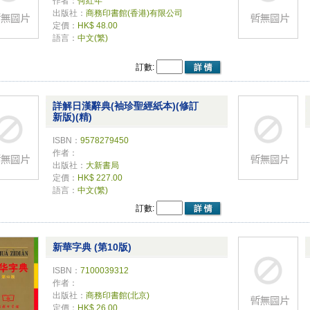
作者：
何紅年
出版社：
商務印書館(香港)有限公司
定價：
HK$ 48.00
語言：
中文(繁)
訂數:
詳解日漢辭典(袖珍聖經紙本)(修訂
新版)(精)
ISBN：
9578279450
作者：
出版社：
大新書局
定價：
HK$ 227.00
語言：
中文(繁)
訂數:
新華字典 (第10版)
ISBN：
7100039312
作者：
出版社：
商務印書館(北京)
定價：
HK$ 26.00