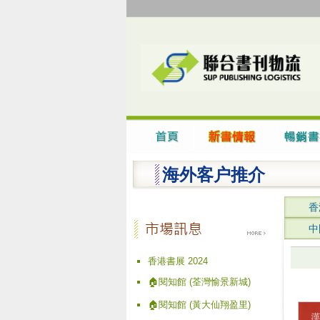
海外客户推介
香
中
香港書展 2024
🏠閱知館 (荃灣愉景新城)
🏠閱知館 (黃大仙翔盈里)