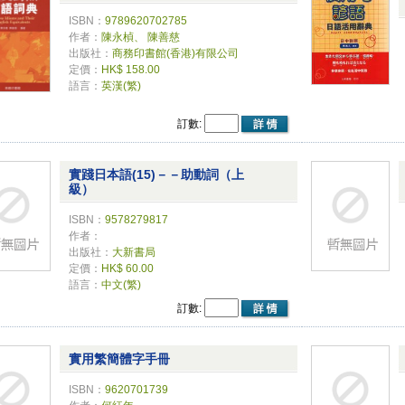
ISBN：
9789620702785
作者：
陳永楨、 陳善慈
出版社：
商務印書館(香港)有限公司
定價：
HK$ 158.00
語言：
英漢(繁)
訂數:
實踐日本語(15)－－助動詞（上
級）
ISBN：
9578279817
作者：
出版社：
大新書局
定價：
HK$ 60.00
語言：
中文(繁)
訂數:
實用繁簡體字手冊
ISBN：
9620701739