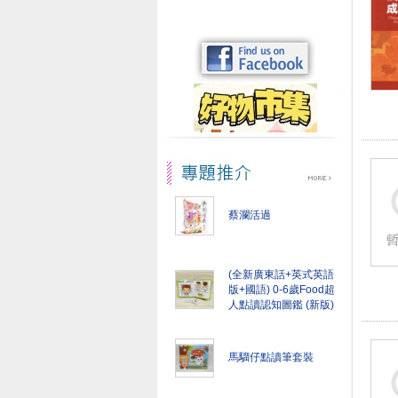
蔡瀾活過
(全新廣東話+英式英語
版+國語) 0-6歲Food超
人點讀認知圖鑑 (新版)
馬騮仔點讀筆套裝