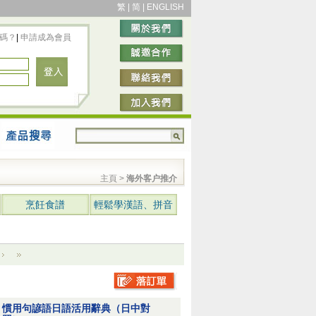
繁
|
简
|
ENGLISH
碼？
|
申請成為會員
主頁 >
海外客户推介
烹飪食譜
輕鬆學漢語、拼音
慣用句諺語日語活用辭典（日中對