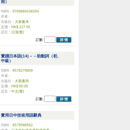
照）
ISBN：
9789866438264
作者：
出版社：
大新書局
定價：
HK$ 227.00
語言：
日漢(繁)
訂數:
實踐日本語(14)－－助動詞（初、
中級）
ISBN：
9578279809
作者：
出版社：
大新書局
定價：
HK$ 60.00
語言：
中文(繁)
訂數:
實用日中技術用語辭典
ISBN：
9579588562