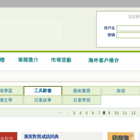
忘記密
用戶名
密碼
港專題
工具辭書
藝術畫冊
旅遊
國文學
兒童故事
兒童學習
8
3
4
5
6
7
9
10
11
12
漢英對照成語詞典