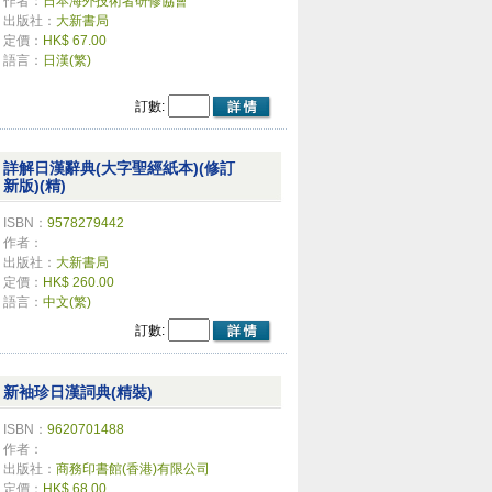
作者：
日本海外技術者研修協會
出版社：
大新書局
定價：
HK$ 67.00
語言：
日漢(繁)
訂數:
詳解日漢辭典(大字聖經紙本)(修訂
新版)(精)
ISBN：
9578279442
作者：
出版社：
大新書局
定價：
HK$ 260.00
語言：
中文(繁)
訂數:
新袖珍日漢詞典(精裝)
ISBN：
9620701488
作者：
出版社：
商務印書館(香港)有限公司
定價：
HK$ 68.00