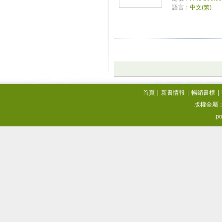
語言：
中文(繁)
首頁
|
新書情報
|
暢銷書榜
|
版權全屬
po