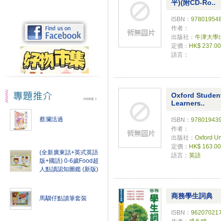
平)(附CD-Ro..
ISBN：
97801954
作者：
出版社：
牛津大學
定價：
HK$ 237.00
語言：
Oxford Student
Learners..
蔡瀾活過
ISBN：
97801943
作者：
出版社：
Oxford Uni
定價：
HK$ 163.00
(全新廣東話+英式英語
語言：
英語
版+國語) 0-6歲Food超
人點讀認知圖鑑 (新版)
商務學生詞典
馬騮仔點讀筆套裝
ISBN：
96207021