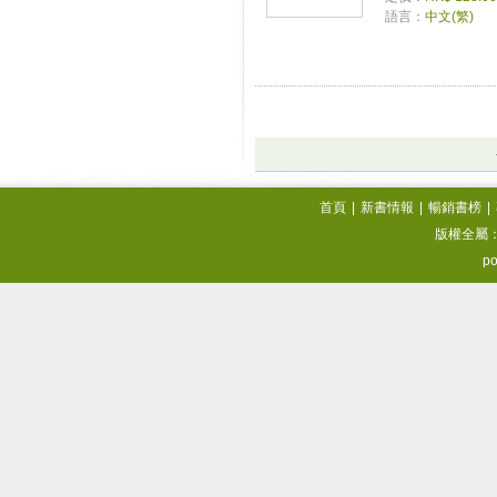
語言：
中文(繁)
首頁
|
新書情報
|
暢銷書榜
|
版權全屬
po