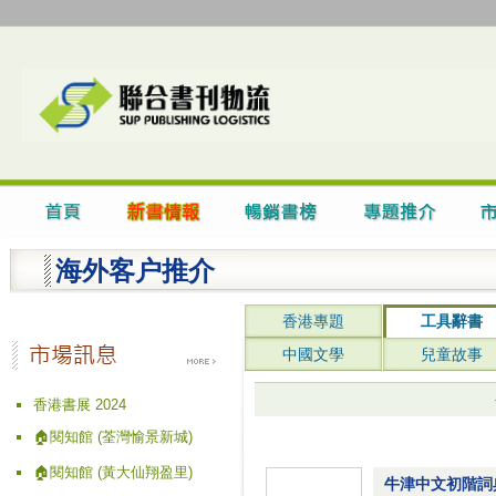
海外客户推介
香港專題
工具辭書
中國文學
兒童故事
香港書展 2024
🏠閱知館 (荃灣愉景新城)
🏠閱知館 (黃大仙翔盈里)
牛津中文初階詞