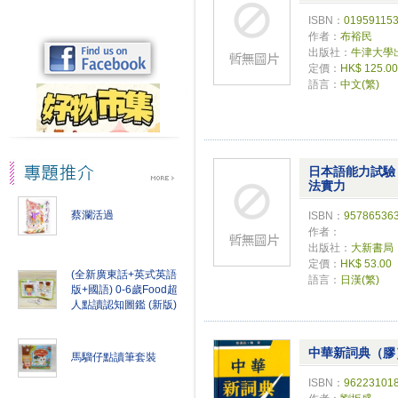
ISBN：
01959115
作者：
布裕民
出版社：
牛津大學
定價：
HK$ 125.00
語言：
中文(繁)
日本語能力試驗
法實力
蔡瀾活過
ISBN：
95786536
作者：
出版社：
大新書局
定價：
HK$ 53.00
(全新廣東話+英式英語
語言：
日漢(繁)
版+國語) 0-6歲Food超
人點讀認知圖鑑 (新版)
中華新詞典（膠
馬騮仔點讀筆套裝
ISBN：
96223101