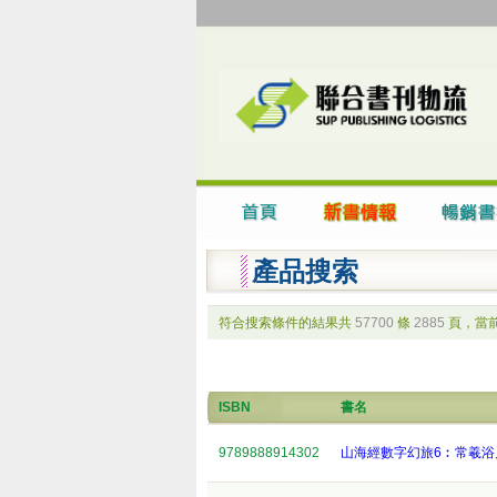
產品搜索
符合搜索條件的結果共
57700
條
2885
頁，當
ISBN
書名
9789888914302
山海經數字幻旅6︰常羲浴