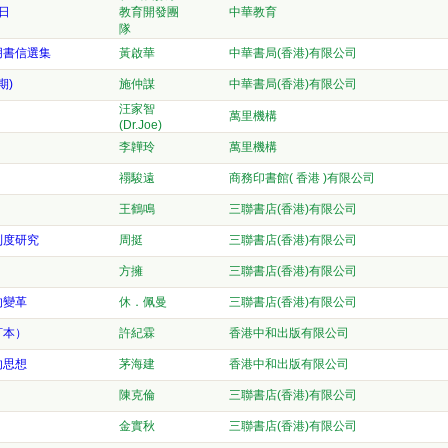
日
教育開發團
中華教育
隊
朋書信選集
黃啟華
中華書局(香港)有限公司
期)
施仲謀
中華書局(香港)有限公司
汪家智
萬里機構
(Dr.Joe)
李韡玲
萬里機構
禤駿遠
商務印書館( 香港 )有限公司
王鶴鳴
三聯書店(香港)有限公司
制度研究
周挺
三聯書店(香港)有限公司
方擁
三聯書店(香港)有限公司
的變革
休．佩曼
三聯書店(香港)有限公司
訂本）
許紀霖
香港中和出版有限公司
的思想
茅海建
香港中和出版有限公司
陳克倫
三聯書店(香港)有限公司
金實秋
三聯書店(香港)有限公司