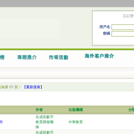
忘記密
用戶名
密碼
前為第
65
頁！
【重新搜索】
作者
出版機構
分
在成長數字
月
教育開發團
中華教育
隊
在成長數字