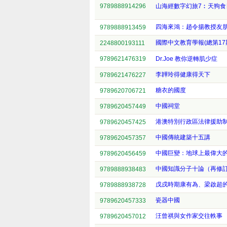
9789888914296
山海經數字幻旅7︰天狗食
四海來鴻：趙令揚教授友
9789888913459
國際中文教育學報(總第17
2248800193111
9789621476319
Dr.Joe 教你逆轉肌少症
李韡玲得健康得天下
9789621476227
糖衣的國度
9789620706721
中國祠堂
9789620457449
港澳特別行政區法律援助
9789620457425
中國傳統建築十五講
9789620457357
中國巨變：地球上最偉大
9789620456459
中國知識分子十論（再修
9789888938483
戊戌時期康有為、梁啟超
9789888938728
瓷器中國
9789620457333
汪曾祺與女作家交往軼事
9789620457012