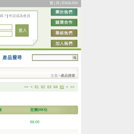
繁
|
简
|
ENGLISH
碼？
|
申請成為會員
主頁
>
產品搜索
<<
<
61
62
63
64
65
>
>>
類
定價(HK$)
68.00