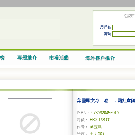
忘記密
用戶名
密碼
葉靈鳳文存 卷二．霜紅室
ISBN：
9789620455919
定價：
HK$ 168.00
作者：
葉靈鳳
語言：
中文(繁)