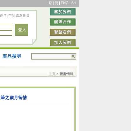
繁
|
简
|
ENGLISH
碼？
|
申請成為會員
主頁
>
新書情報
隨筆之歲月留情