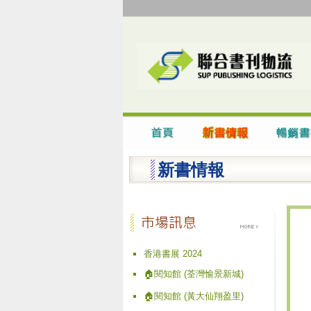
新書情報
香港書展 2024
🏠閱知館 (荃灣愉景新城)
🏠閱知館 (黃大仙翔盈里)