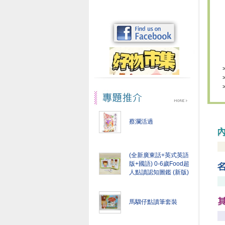
蔡瀾活過
(全新廣東話+英式英語
版+國語) 0-6歲Food超
人點讀認知圖鑑 (新版)
馬騮仔點讀筆套裝