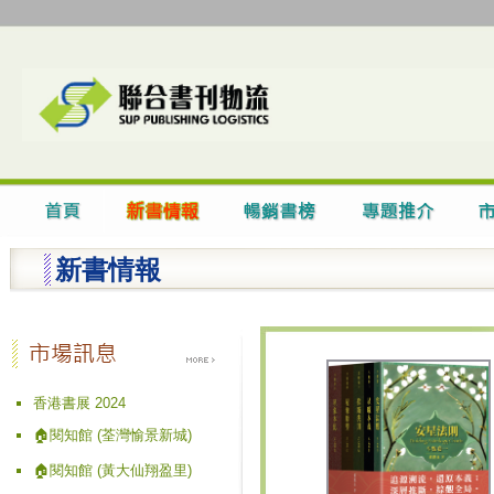
新書情報
香港書展 2024
🏠閱知館 (荃灣愉景新城)
🏠閱知館 (黃大仙翔盈里)