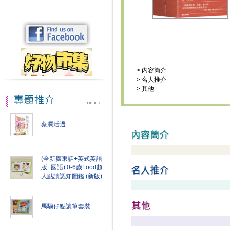
>
內容簡介
>
名人推介
>
其他
蔡瀾活過
(全新廣東話+英式英語
版+國語) 0-6歲Food超
人點讀認知圖鑑 (新版)
馬騮仔點讀筆套裝