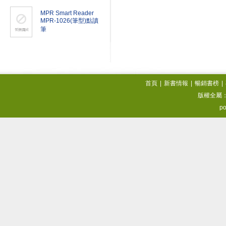
MPR Smart Reader
MPR-1026(筆型)點讀
筆
首頁
|
新書情報
|
暢銷書榜
|
版權全屬
po