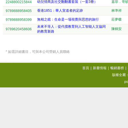
幼兒情商及社交翻翻書套裝（一套3冊）
嘉菲．哥
2248800215844
香港1851：華人宣道者的足跡
林準祥
9789888958405
無相之鏡：生命是一場視覺與思想的旅行
莊夢蝶
9789888958399
未來不等人：從代償教育到人工智能人文協同
陳鶴安
9789620458606
的教育新路
* 如需詳細書目，可與本公司營銷人員聯絡
首頁
|
新書情報
|
暢銷書榜
|
版權全屬
po