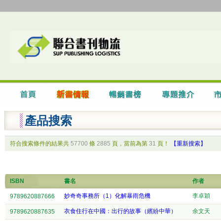
產品搜索
符合搜索條件的結果共
57700
條
2885
頁，當前為第
31
頁！
【重新搜索】
ISBN
書名
作者
妙奇奇事務所（1）化解暴雨危機
李卓穎
9789620887666
衣食住行在中國：出行的故事（繽紛中華）
余文天
9789620887635