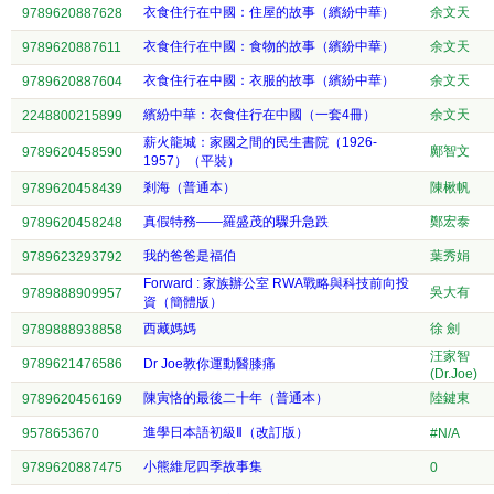
衣食住行在中國：住屋的故事（繽紛中華）
余文天
9789620887628
衣食住行在中國：食物的故事（繽紛中華）
余文天
9789620887611
衣食住行在中國：衣服的故事（繽紛中華）
余文天
9789620887604
繽紛中華：衣食住行在中國（一套4冊）
余文天
2248800215899
薪火龍城：家國之間的民生書院（1926-
鄺智文
9789620458590
1957）（平裝）
剎海（普通本）
陳楸帆
9789620458439
真假特務——羅盛茂的驟升急跌
鄭宏泰
9789620458248
我的爸爸是福伯
葉秀娟
9789623293792
Forward : 家族辦公室 RWA戰略與科技前向投
吳大有
9789888909957
資（簡體版）
西藏媽媽
徐 劍
9789888938858
汪家智
9789621476586
Dr Joe教你運動醫膝痛
(Dr.Joe)
陳寅恪的最後二十年（普通本）
陸鍵東
9789620456169
進學日本語初級Ⅱ（改訂版）
9578653670
#N/A
小熊維尼四季故事集
9789620887475
0