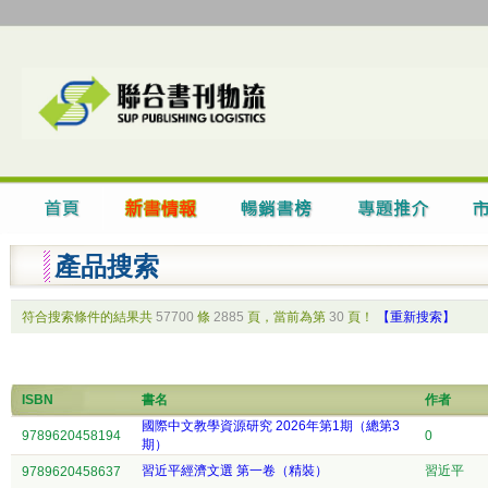
產品搜索
符合搜索條件的結果共
57700
條
2885
頁，當前為第
30
頁！
【重新搜索】
ISBN
書名
作者
國際中文教學資源研究 2026年第1期（總第3
9789620458194
0
期）
習近平經濟文選 第一卷（精裝）
習近平
9789620458637