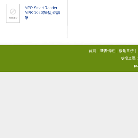
MPR Smart Reader
MPR-1026(筆型)點讀
筆
首頁
|
新書情報
|
暢銷書榜
|
版權全屬
po