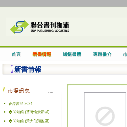
新書情報
香港書展 2024
🏠閱知館 (荃灣愉景新城)
🏠閱知館 (黃大仙翔盈里)