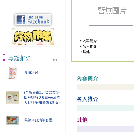
>
內容簡介
>
名人推介
>
其他
蔡瀾活過
(全新廣東話+英式英語
版+國語) 0-6歲Food超
人點讀認知圖鑑 (新版)
馬騮仔點讀筆套裝