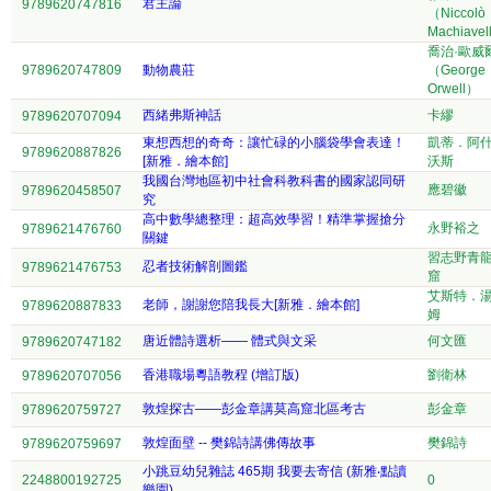
君主論
9789620747816
（Niccolò
Machiavel
喬治·歐威
9789620747809
動物農莊
（George
Orwell）
西緒弗斯神話
卡繆
9789620707094
東想西想的奇奇：讓忙碌的小腦袋學會表達！
凱蒂．阿
9789620887826
[新雅．繪本館]
沃斯
我國台灣地區初中社會科教科書的國家認同研
應碧徽
9789620458507
究
高中數學總整理：超高效學習！精準掌握搶分
永野裕之
9789621476760
關鍵
習志野青
忍者技術解剖圖鑑
9789621476753
窟
艾斯特．
老師，謝謝您陪我長大[新雅．繪本館]
9789620887833
姆
唐近體詩選析—— 體式與文采
何文匯
9789620747182
香港職場粵語教程 (增訂版)
劉衛林
9789620707056
敦煌探古——彭金章講莫高窟北區考古
彭金章
9789620759727
敦煌面壁 -- 樊錦詩講佛傳故事
樊錦詩
9789620759697
小跳豆幼兒雜誌 465期 我要去寄信 (新雅‧點讀
2248800192725
0
樂園)