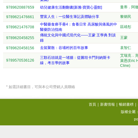
曼蒂．阿
9789620887659
幼兒健康生活翻翻書[新雅‧寶寶心靈館]
豐富人生：一位醫生筆記及體驗分享
黎炳民
9789621476661
中醫藥食療手冊4：食養日常 高尿酸與痛風的中
區靖彤
9789621476708
醫藥防治指南
傳統文化與中國式現代化——王蒙 王學典 對談
王蒙
9789620458255
錄
去留聚散：谷埔村的百年故事
袁智仁
9789620458156
艾瑞克．
三顆石頭就是一堵牆：從圖坦卡門到納斯卡
9789570536126
萊恩(Eric H
線，考古學的故事
Cline)
* 如需詳細書目，可與本公司營銷人員聯絡
首頁
|
新書情報
|
暢銷書榜
|
版權全屬
po