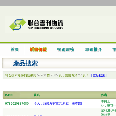
產品搜索
符合搜索條件的結果共
57700
條
2885
頁，當前為第
27
頁！
【重新搜索】
ISBN
書名
作者
車路士．
今天，我要勇敢嘗試[新雅．繪本館]
9789620887680
林．華萊
尼科洛·馬
雅維里