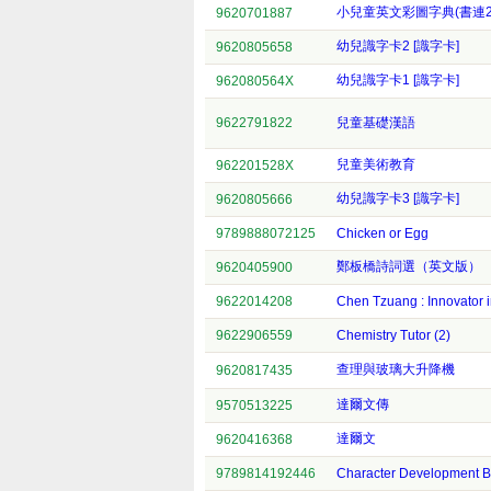
小兒童英文彩圖字典(書連2
9620701887
幼兒識字卡2 [識字卡]
9620805658
幼兒識字卡1 [識字卡]
962080564X
9622791822
兒童基礎漢語
兒童美術教育
962201528X
幼兒識字卡3 [識字卡]
9620805666
9789888072125
Chicken or Egg
鄭板橋詩詞選（英文版）
9620405900
9622014208
Chen Tzuang : Innovator 
9622906559
Chemistry Tutor (2)
查理與玻璃大升降機
9620817435
達爾文傳
9570513225
達爾文
9620416368
9789814192446
Character Development 