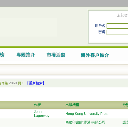
忘記密
用戶名
密碼
前為第
2869
頁！
【重新搜索】
作者
出版機構
分
John
Hong Kong University Pres
Lagerwey
商務印書館(香港)有限公司
語