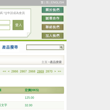
繁
|
简
|
ENGLISH
碼？
|
申請成為會員
主頁
>
產品搜索
<<
<
2866
2867
2868
2869
2870
>
>>
類
定價(HK$)
125.00
言文字
32.00