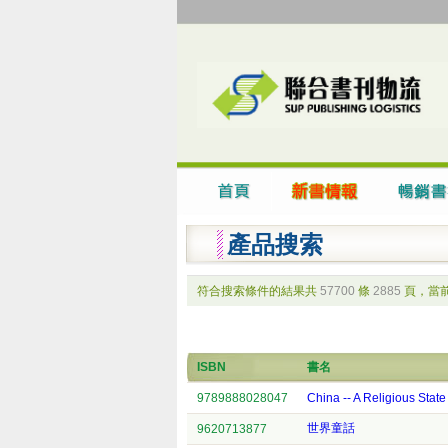
產品搜索
符合搜索條件的結果共
57700
條
2885
頁，當
ISBN
書名
9789888028047
China -- A Religious State
世界童話
9620713877