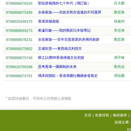
那似曾相識的七十年代（增訂版）
呂大樂
9789888676316
永泰家族——亦政亦商亦逍遙的不同選擇
鄭宏泰
9789888675289
香港當舖遊蹤
徐振邦
9789620446375
東瀛印象——我的戰前日本留學記
常任俠
9789888694273
永安家族──百年百貨基業的承傳與創新
鄭宏泰
9789888676231
文咸街里──東西南北利四方
9789888675852
葬之以禮##香港殯儀文化初探
周子峰
9789888675746
思考香港一國兩制的未來
劉兆佳
9789620766398
傳承與開拓︰香港潮屬社團總會發展史
周佳榮
9789888674701
* 如需詳細書目，可與本公司營銷人員聯絡
首頁
|
新書情報
|
暢銷書榜
|
版權全屬
po