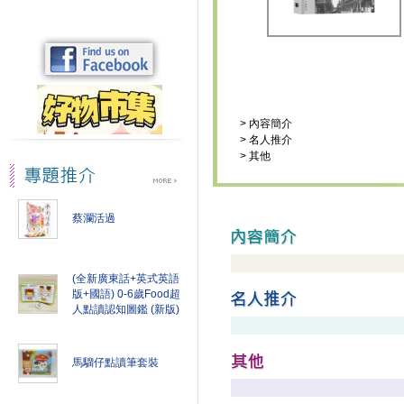
>
內容簡介
>
名人推介
>
其他
蔡瀾活過
(全新廣東話+英式英語
版+國語) 0-6歲Food超
人點讀認知圖鑑 (新版)
馬騮仔點讀筆套裝