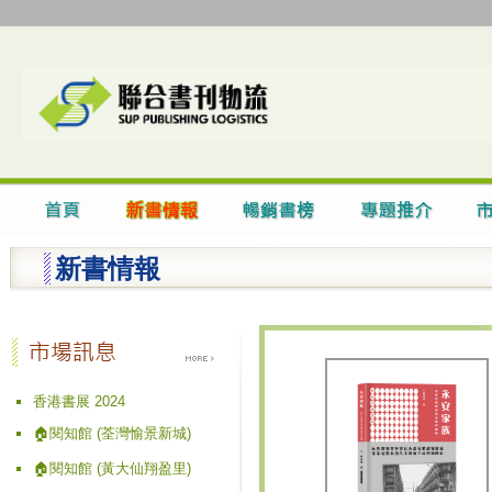
新書情報
香港書展 2024
🏠閱知館 (荃灣愉景新城)
🏠閱知館 (黃大仙翔盈里)