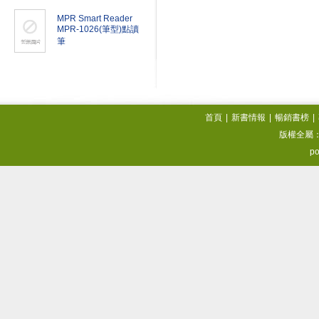
MPR Smart Reader
MPR-1026(筆型)點讀
筆
首頁
|
新書情報
|
暢銷書榜
|
版權全屬
po