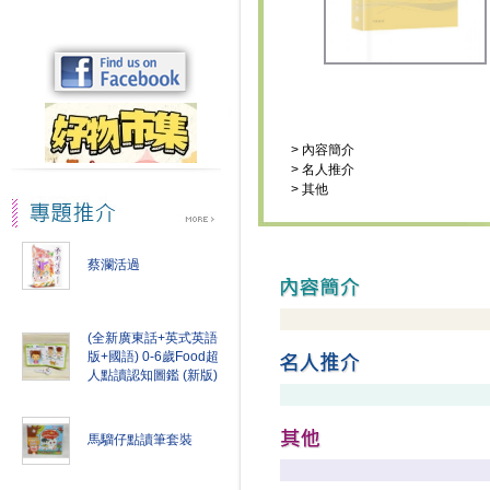
>
內容簡介
>
名人推介
>
其他
蔡瀾活過
(全新廣東話+英式英語
版+國語) 0-6歲Food超
人點讀認知圖鑑 (新版)
馬騮仔點讀筆套裝