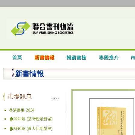
新書情報
香港書展 2024
🏠閱知館 (荃灣愉景新城)
🏠閱知館 (黃大仙翔盈里)