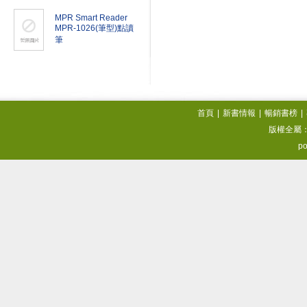
MPR Smart Reader
MPR-1026(筆型)點讀
筆
首頁
|
新書情報
|
暢銷書榜
|
版權全屬
po