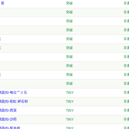
）英
突破
非
）
突破
非
）
突破
非
突破
非
英
突破
非
英
突破
非
突破
非
突破
非
英
突破
非
突破
非
巴牌鎖匙扣-每位〦〥元
非
TINY
巴牌鎖匙扣-彩虹 砰石邨
非
TINY
牌鎖匙扣-西貢
非
TINY
牌鎖匙扣-沙田
非
TINY
巴牌鎖匙扣-梨木樹
非
TINY