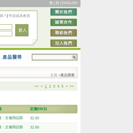
繁
|
简
|
ENGLISH
碼？
|
申請成為會員
主頁
>
產品搜索
<<
<
1
2
3
4
5
>
>>
類
定價(HK$)
書：文儀用品類
32.00
書：文儀用品類
32.00