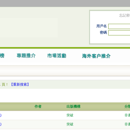
忘記密
用戶名
密碼
1
頁！
【重新搜索】
作者
出版機構
分
)
突破
非
)
突破
非