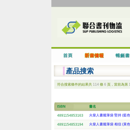
產品搜索
符合搜索條件的結果共
114
條
6
頁，當前為第
ISBN
書名
火柴人書籤筆袋 堅持 (藍色
4891154853163
火柴人書籤筆袋 相信 (黃色
4891154853194