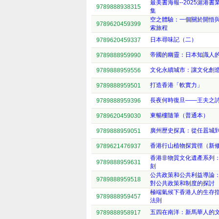
最美書海報--2025滬港
9789888938315
集
空之體驗：一個關於開悟
9789620459399
索旅程
日本尋味記（二）
9789620459337
帝國的幽靈：日本知識人
9789888959990
文化永續城市：讓文化創
9789888959556
打造香港「軟實力」
9789888959501
長夜何時復旦——王夫之
9789888959396
東暢樓隨筆（普通本）
9789620459030
廣州歷史探真：從任囂城
9789888959051
香港行山植物探賞徑（新
9789621476937
香港非物質文化遺產系列
9789888959631
刻
公共政策和公共利益導論
9789888959518
對公共政策和制度的探討
極端氣候下香港人的生存
9789888959457
法則
五四在南洋：新馬華人的
9789888958917