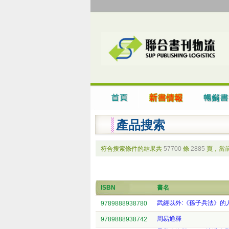
產品搜索
符合搜索條件的結果共
57700
條
2885
頁，當
ISBN
書名
武經以外:《孫子兵法》的
9789888938780
周易通釋
9789888938742