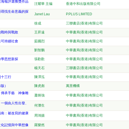
書業海報評選獲獎作品
汪耀華 主编
香港中和出版有限公司
與尋找生命意義的探
Janet Lau
P.PLUS LIMITED
徐成
三聯書店(香港)有限公司
的戰時與戰敗
王昇遠
中華書局(香港)有限公司
造可持續社會
茹國烈
中華書局(香港)有限公司
劉智鵬
中華書局(香港)有限公司
詩學思想新探
張歡歡
中華書局(香港)有限公司
楊天石
三聯書店(香港)有限公司
到十三行
陳澤泓
中華書局(香港)有限公司
修版）
陳虎彪
萬里機構
：傳承手藝 神像雕
蕭炳強
中華書局(香港)有限公司
：一個由人性出發、
何濼生
中華書局(香港)有限公司
指南：被改寫的健康
周鴻揚
中華書局(香港)有限公司
文化記憶與中華想像
羅樂然
中華書局(香港)有限公司