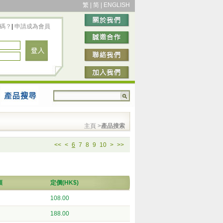
繁
|
简
|
ENGLISH
碼？
|
申請成為會員
主頁
>
產品搜索
<<
<
6
7
8
9
10
>
>>
類
定價(HK$)
108.00
188.00