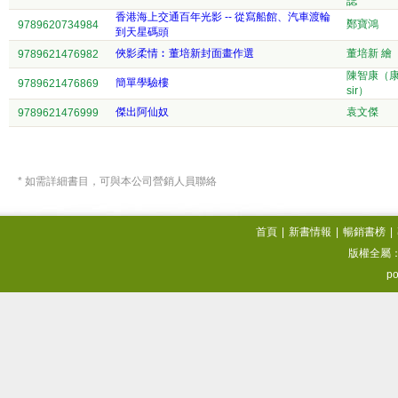
誌
香港海上交通百年光影 -- 從寫船館、汽車渡輪
鄭寶鴻
9789620734984
到天星碼頭
俠影柔情︰董培新封面畫作選
董培新 繪
9789621476982
陳智康（
簡單學驗樓
9789621476869
sir）
傑出阿仙奴
袁文傑
9789621476999
* 如需詳細書目，可與本公司營銷人員聯絡
首頁
|
新書情報
|
暢銷書榜
|
版權全屬
po