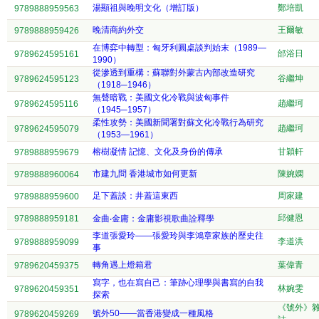
湯顯祖與晚明文化（增訂版）
鄭培凱
9789888959563
晚清商約外交
王爾敏
9789888959426
在博弈中轉型：匈牙利圓桌談判始末（1989—
邰浴日
9789624595161
1990）
從滲透到重構：蘇聯對外蒙古內部改造研究
谷繼坤
9789624595123
（1918─1946）
無聲暗戰：美國文化冷戰與波匈事件
趙繼珂
9789624595116
（1945─1957）
柔性攻勢：美國新聞署對蘇文化冷戰行為研究
趙繼珂
9789624595079
（1953—1961）
榕樹凝情 記憶、文化及身份的傳承
甘穎軒
9789888959679
市建九問 香港城市如何更新
陳婉嫻
9789888960064
足下蓋談：井蓋這東西
周家建
9789888959600
邱健恩
9789888959181
金曲‧金庸：金庸影視歌曲詮釋學
李道張愛玲——張愛玲與李鴻章家族的歷史往
李道洪
9789888959099
事
轉角遇上燈箱君
葉偉青
9789620459375
寫字，也在寫自己：筆跡心理學與書寫的自我
林婉雯
9789620459351
探索
《號外》
號外50——當香港變成一種風格
9789620459269