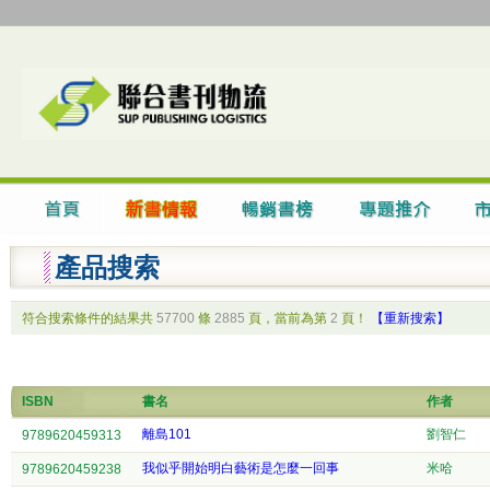
產品搜索
符合搜索條件的結果共
57700
條
2885
頁，當前為第
2
頁！
【重新搜索】
ISBN
書名
作者
離島101
劉智仁
9789620459313
我似乎開始明白藝術是怎麼一回事
米哈
9789620459238