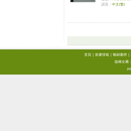
語言：
中文(繁)
首頁
|
新書情報
|
暢銷書榜
|
版權全屬
po