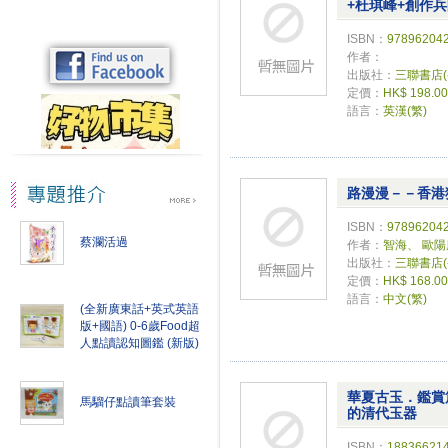
+杜琪峰+創作兵團
ISBN：
97896204
作者：
出版社：
三聯書店
定價：
HK$ 198.00
語言：
英漢(繁)
路漫漫－－香港
ISBN：
97896204
蔡瀾活過
作者：
智海、 歐
出版社：
三聯書店
定價：
HK$ 168.00
語言：
中文(繁)
(全新廣東話+英式英語
版+國語) 0-6歲Food超
人點讀認知圖鑑 (新版)
華夏古玉．鑑賞篇
馬騮仔點讀筆套裝
的清代玉器
ISBN：
18836621