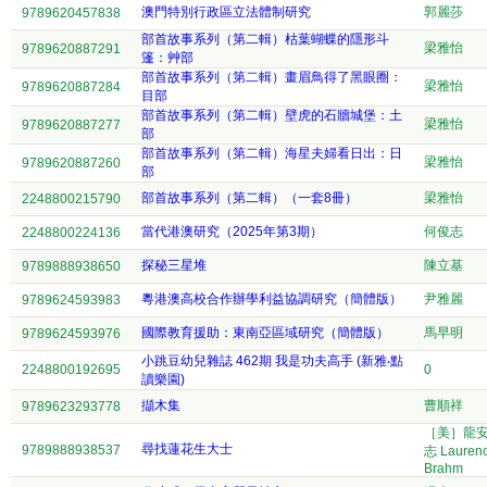
澳門特別行政區立法體制研究
郭麗莎
9789620457838
部首故事系列（第二輯）枯葉蝴蝶的隱形斗
梁雅怡
9789620887291
篷：艸部
部首故事系列（第二輯）畫眉鳥得了黑眼圈：
梁雅怡
9789620887284
目部
部首故事系列（第二輯）壁虎的石牆城堡：土
梁雅怡
9789620887277
部
部首故事系列（第二輯）海星夫婦看日出：日
梁雅怡
9789620887260
部
部首故事系列（第二輯）（一套8冊）
梁雅怡
2248800215790
當代港澳研究（2025年第3期）
何俊志
2248800224136
探秘三星堆
陳立基
9789888938650
粵港澳高校合作辦學利益協調研究（簡體版）
尹雅麗
9789624593983
國際教育援助：東南亞區域研究（簡體版）
馬早明
9789624593976
小跳豆幼兒雜誌 462期 我是功夫高手 (新雅‧點
2248800192695
0
讀樂園)
擷木集
曹順祥
9789623293778
［美］龍
尋找蓮花生大士
9789888938537
志 Lauren
Brahm