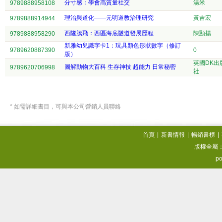
分寸感：學會高質量社交
湯米
9789888958108
理治與道化——元明道教治理研究
黃吉宏
9789888914944
西隧騰飛：西區海底隧道發展歷程
陳顯揚
9789888958290
新雅幼兒識字卡1：玩具顏色形狀數字（修訂
9789620887390
0
版）
英國DK出
圖解動物大百科 生存神技 超能力 日常秘密
9789620706998
社
* 如需詳細書目，可與本公司營銷人員聯絡
首頁
|
新書情報
|
暢銷書榜
|
版權全屬
po