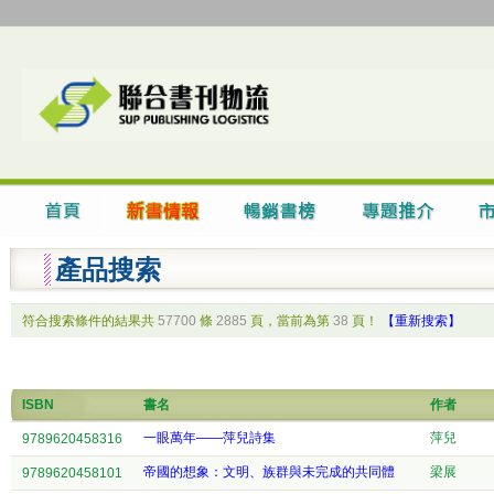
產品搜索
符合搜索條件的結果共
57700
條
2885
頁，當前為第
38
頁！
【重新搜索】
ISBN
書名
作者
一眼萬年——萍兒詩集
萍兒
9789620458316
帝國的想象：文明、族群與未完成的共同體
梁展
9789620458101