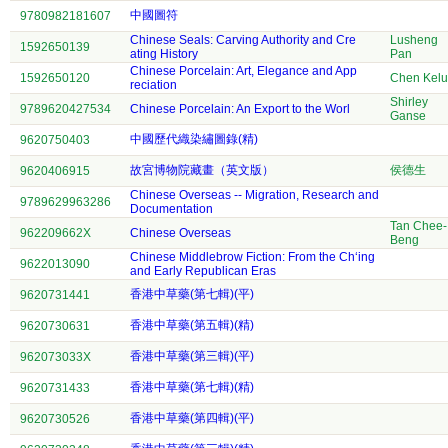
中國圖符
9780982181607
Chinese Seals: Carving Authority and Cre
Lusheng
1592650139
ating History
Pan
Chinese Porcelain: Art, Elegance and App
1592650120
Chen Kel
reciation
Shirley
9789620427534
Chinese Porcelain: An Export to the Worl
Ganse
中國歷代織染繡圖錄(精)
9620750403
故宮博物院藏畫（英文版）
侯德生
9620406915
Chinese Overseas -- Migration, Research and
9789629963286
Documentation
Tan Chee-
962209662X
Chinese Overseas
Beng
Chinese Middlebrow Fiction: From the Ch‘ing
9622013090
and Early Republican Eras
香港中草藥(第七輯)(平)
9620731441
香港中草藥(第五輯)(精)
9620730631
香港中草藥(第三輯)(平)
962073033X
香港中草藥(第七輯)(精)
9620731433
香港中草藥(第四輯)(平)
9620730526