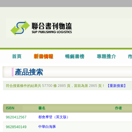
產品搜索
符合搜索條件的結果共
57700
條
2885
頁，當前為第
2865
頁！
【重新搜索】
ISBN
書名
作者
都會摩登（英文版）
9620412567
中華白海豚
9628540149