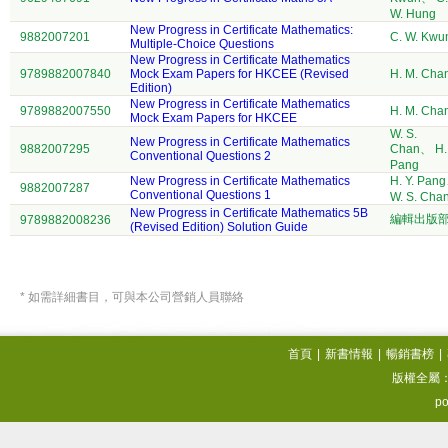
W. Hung
New Progress in Certificate Mathematics:
9882007201
C. W. Kwu
Multiple-Choice Questions
New Progress in Certificate Mathematics
9789882007840
Mock Exam Papers for HKCEE (Revised
H. M. Cha
Edition)
New Progress in Certificate Mathematics
9789882007550
H. M. Cha
Mock Exam Papers for HKCEE
W. S.
New Progress in Certificate Mathematics
9882007295
Chan、 H. 
Conventional Questions 2
Pang
New Progress in Certificate Mathematics
H. Y. Pan
9882007287
Conventional Questions 1
W. S. Cha
New Progress in Certificate Mathematics 5B
編輯出版
9789882008236
(Revised Edition) Solution Guide
* 如需詳細書目，可與本公司營銷人員聯絡
首頁
|
新書情報
|
暢銷書榜
|
版權全屬
po