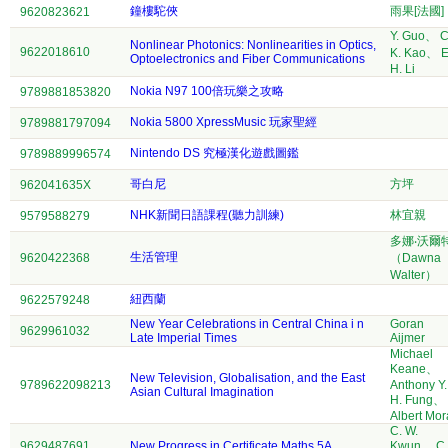
鐘樓駝俠
雨果[法國]
9620823621
Y. Guo、 C
Nonlinear Photonics: Nonlinearities in Optics,
9622018610
K. Kao、 E
Optoelectronics and Fiber Communications
H. Li
Nokia N97 100倍玩樂之攻略
9789881853820
Nokia 5800 XpressMusic 玩家聖經
9789881797094
Nintendo DS 究極漢化遊戲圖鑑
9789889996574
哥白尼
方坪
962041635X
NHK新聞日語課程(聽力訓練)
林宜親
9579588279
多娜‧沃爾
生活管理
9620422368
（Dawna
Walter）
紐西蘭
9622579248
New Year Celebrations in Central China i n
Goran
9629961032
Late Imperial Times
Aijmer
Michael
Keane、
New Television, Globalisation, and the East
9789622098213
Anthony Y.
Asian Cultural Imagination
H. Fung、
Albert Mo
C. W.
9629487691
New Progress in Certificate Maths 5A
Kwun、 C.