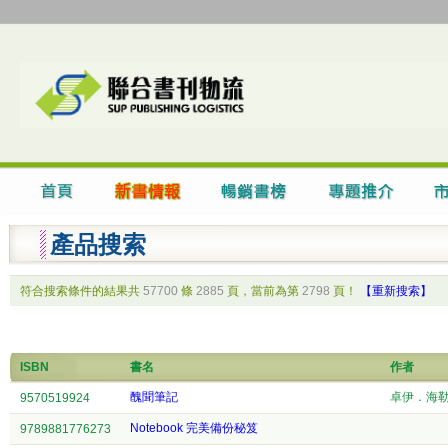
產品搜索
符合搜索條件的結果共
57700
條
2885
頁，當前為第
2798
頁！
【重新搜索】
ISBN
書名
作者
醜聞筆記
卓伊．海
9570519924
Notebook 完美備份秘笈
9789881776273