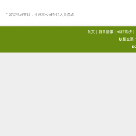
* 如需詳細書目，可與本公司營銷人員聯絡
首頁
|
新書情報
|
暢銷書榜
|
版權全屬
po