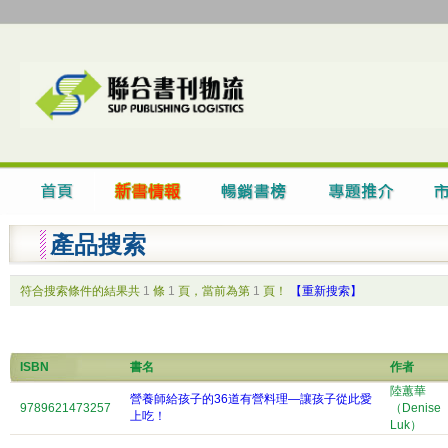
產品搜索
符合搜索條件的結果共
1
條
1
頁，當前為第
1
頁！
【重新搜索】
ISBN
書名
作者
陸蕙華
營養師給孩子的36道有營料理—讓孩子從此愛
9789621473257
（Denise
上吃！
Luk）