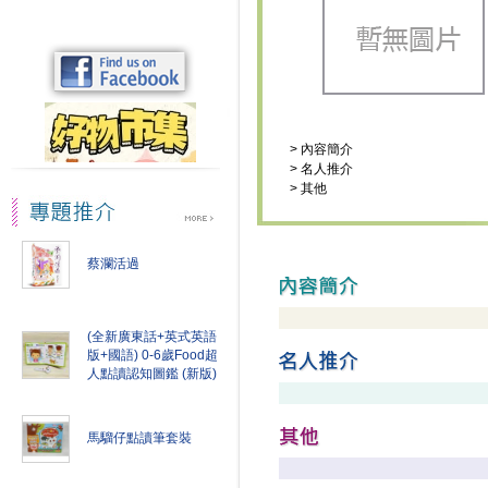
>
內容簡介
>
名人推介
>
其他
蔡瀾活過
(全新廣東話+英式英語
版+國語) 0-6歲Food超
人點讀認知圖鑑 (新版)
馬騮仔點讀筆套裝