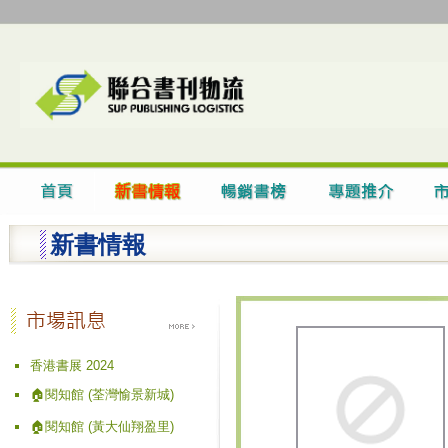
新書情報
香港書展 2024
🏠閱知館 (荃灣愉景新城)
🏠閱知館 (黃大仙翔盈里)