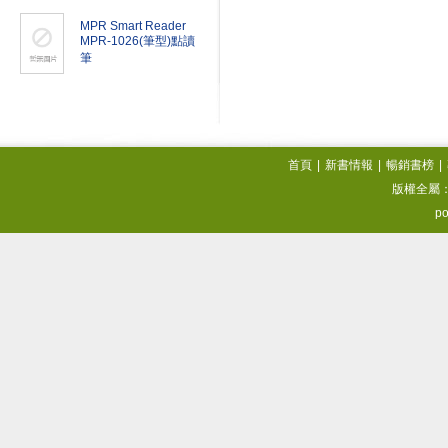
MPR Smart Reader
MPR-1026(筆型)點讀
筆
首頁
|
新書情報
|
暢銷書榜
|
版權全屬
po