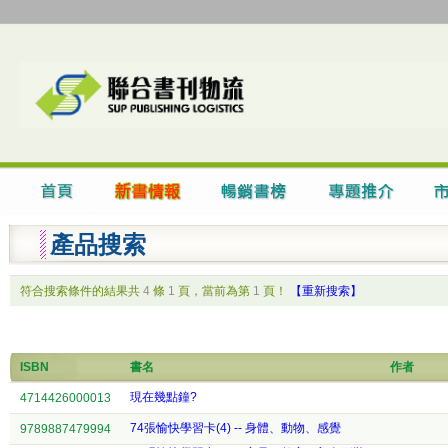
產品搜索
符合搜索條件的結果共
4
條
1
頁，當前為第
1
頁！
【重新搜索】
ISBN
書名
作者
現在幾點鐘?
4714426000013
74張愉快學習卡(4) -- 身體、動物、感覺
9789887479994