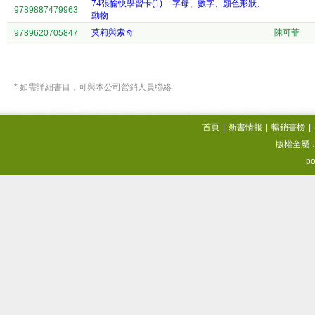
74張愉快學習卡(1) -- 字母、數字、顏色形狀、
9789887479963
動物
莫莉與索奇
陳可菲
9789620705847
* 如需詳細書目，可與本公司營銷人員聯絡
首頁
|
新書情報
|
暢銷書榜
|
版權全屬
po