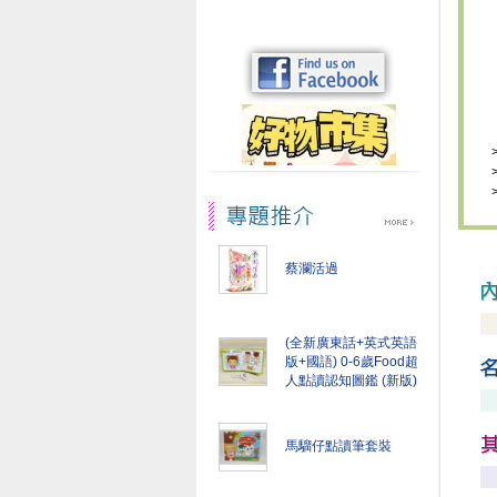
蔡瀾活過
(全新廣東話+英式英語
版+國語) 0-6歲Food超
人點讀認知圖鑑 (新版)
馬騮仔點讀筆套裝