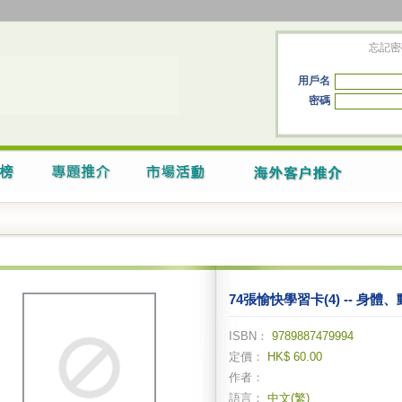
忘記密
用戶名
密碼
74張愉快學習卡(4) -- 身
ISBN：
9789887479994
定價：
HK$ 60.00
作者：
語言：
中文(繁)