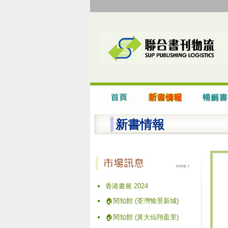
新書情報
香港書展 2024
🏠閱知館 (荃灣愉景新城)
🏠閱知館 (黃大仙翔盈里)