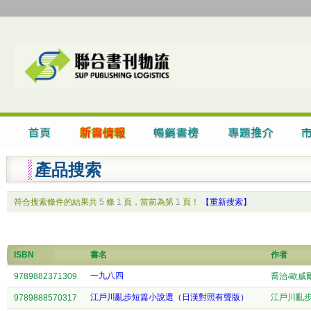
產品搜索
符合搜索條件的結果共
5
條
1
頁，當前為第
1
頁！
【重新搜索】
ISBN
書名
作者
一九八四
9789882371309
喬治‧歐威
江戶川亂步短篇小說選（日漢對照有聲版）
江戶川亂
9789888570317