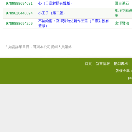
心（日漢對照有聲版）
夏目漱石
9789888694631
聖埃克蘇
小王子（第二版）
9789620446894
里
不輸給雨：宮澤賢治短篇作品選（日漢對照有
宮澤賢治
9789888694259
聲版）
* 如需詳細書目，可與本公司營銷人員聯絡
首頁
|
新書情報
|
暢銷書榜
|
版權全屬
po