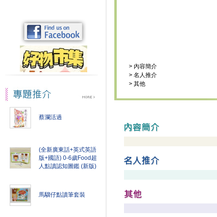
>
內容簡介
>
名人推介
>
其他
蔡瀾活過
(全新廣東話+英式英語
版+國語) 0-6歲Food超
人點讀認知圖鑑 (新版)
馬騮仔點讀筆套裝