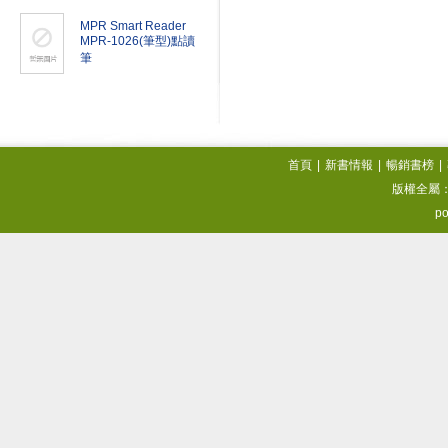
MPR Smart Reader
MPR-1026(筆型)點讀
筆
首頁
|
新書情報
|
暢銷書榜
|
版權全屬
po