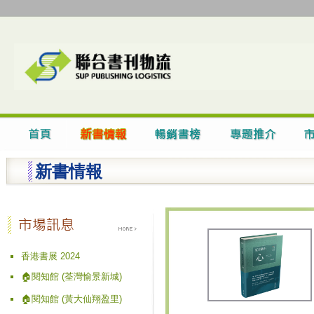
新書情報
香港書展 2024
🏠閱知館 (荃灣愉景新城)
🏠閱知館 (黃大仙翔盈里)