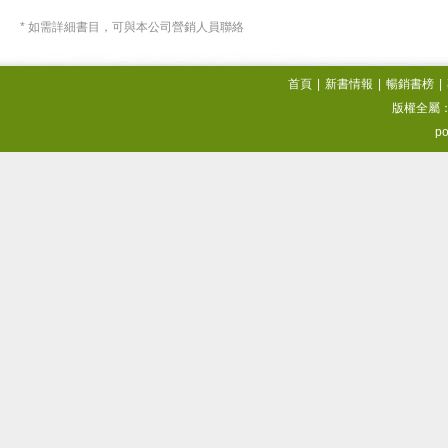
* 如需詳細書目，可與本公司營銷人員聯絡
首頁
|
新書情報
|
暢銷書榜
|
版權全屬
po