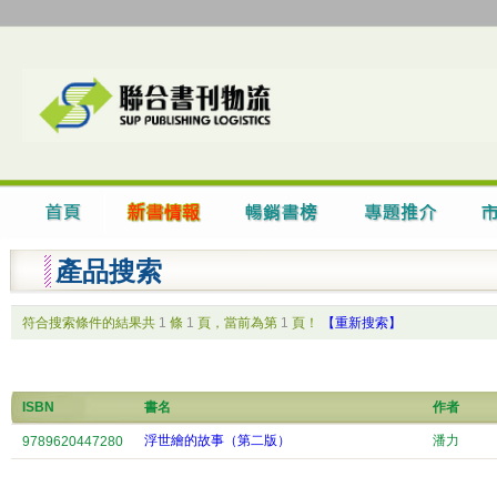
產品搜索
符合搜索條件的結果共
1
條
1
頁，當前為第
1
頁！
【重新搜索】
ISBN
書名
作者
浮世繪的故事（第二版）
潘力
9789620447280