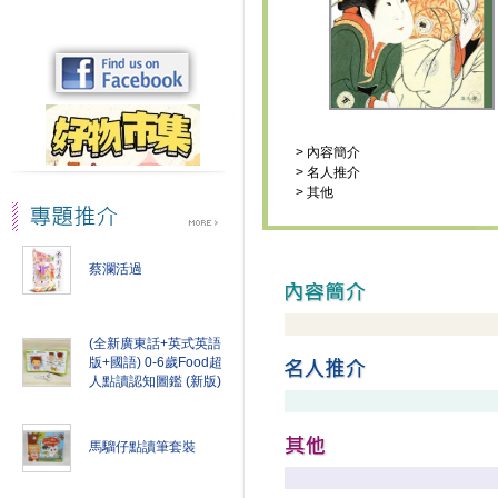
>
內容簡介
>
名人推介
>
其他
蔡瀾活過
(全新廣東話+英式英語
版+國語) 0-6歲Food超
人點讀認知圖鑑 (新版)
馬騮仔點讀筆套裝