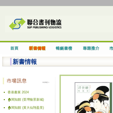
新書情報
香港書展 2024
🏠閱知館 (荃灣愉景新城)
🏠閱知館 (黃大仙翔盈里)