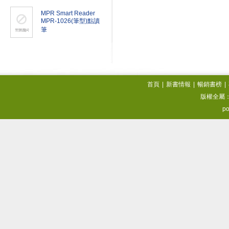
MPR Smart Reader
MPR-1026(筆型)點讀
筆
首頁
|
新書情報
|
暢銷書榜
|
版權全屬
po