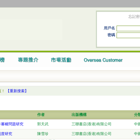
忘記密
用戶名
密碼
頁！
【重新搜索】
作者
出版機構
分
終審權問題研究
郭天武
三聯書店(香港)有限公司
中
制度研究
陳雪珍
三聯書店(香港)有限公司
中