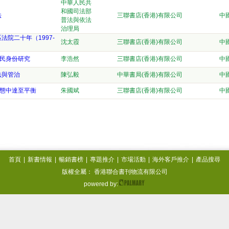
中華人民共
和國司法部
法
三聯書店(香港)有限公司
中
普法與依法
治理局
院二十年（1997-
沈太霞
三聯書店(香港)有限公司
中
居民身份研究
李浩然
三聯書店(香港)有限公司
中
法與管治
陳弘毅
中華書局(香港)有限公司
中
動態中達至平衡
朱國斌
三聯書店(香港)有限公司
中
首頁
|
新書情報
|
暢銷書榜
|
專題推介
|
市場活動
|
海外客戶推介
|
產品搜尋
版權全屬： 香港聯合書刊物流有限公司
powered by: