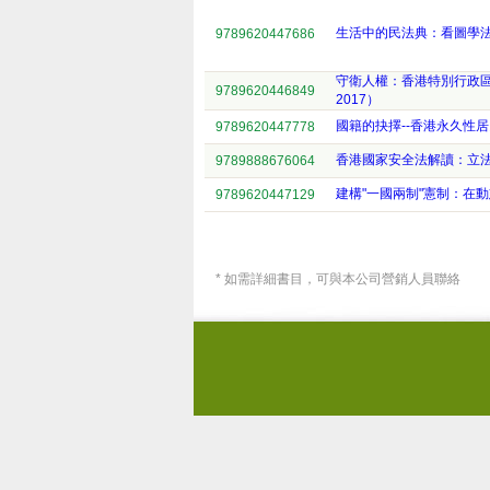
生活中的民法典：看圖學
9789620447686
守衛人權：香港特別行政區法
9789620446849
2017）
國籍的抉擇--香港永久性
9789620447778
香港國家安全法解讀：立
9789888676064
建構"一國兩制"憲制：在
9789620447129
* 如需詳細書目，可與本公司營銷人員聯絡