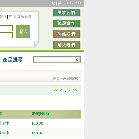
繁
|
简
|
ENGLISH
碼？
|
申請成為會員
主頁
>
產品搜索
<<
<
1
>
>>
類
定價(HK$)
國法律
188.00
國法律
158.00