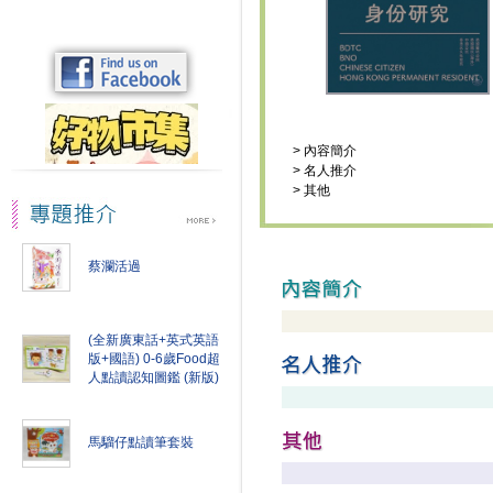
>
內容簡介
>
名人推介
>
其他
蔡瀾活過
(全新廣東話+英式英語
版+國語) 0-6歲Food超
人點讀認知圖鑑 (新版)
馬騮仔點讀筆套裝