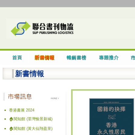
新書情報
香港書展 2024
🏠閱知館 (荃灣愉景新城)
🏠閱知館 (黃大仙翔盈里)