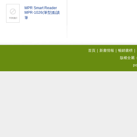
MPR Smart Reader
MPR-1026(筆型)點讀
筆
首頁
|
新書情報
|
暢銷書榜
|
版權全屬
po