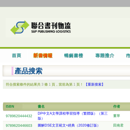
產品搜索
符合搜索條件的結果共
3
條
1
頁，當前為第
1
頁！
【重新搜索】
ISBN
書名
作者
DP中文A文學課程學習指導（繁體版）（第三
董寧
9789620444432
版）
圖解DSE文言範文+經典（2020修訂版）
田南君
9789620446603