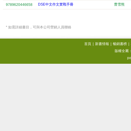
DSE中文作文實戰手冊
曹雪熊
9789620446658
* 如需詳細書目，可與本公司營銷人員聯絡
首頁
|
新書情報
|
暢銷書榜
|
版權全屬
po