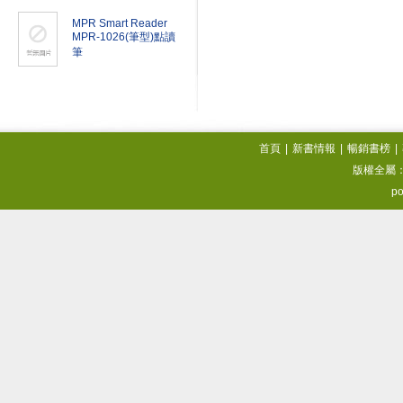
MPR Smart Reader
MPR-1026(筆型)點讀
筆
首頁
|
新書情報
|
暢銷書榜
|
版權全屬
po