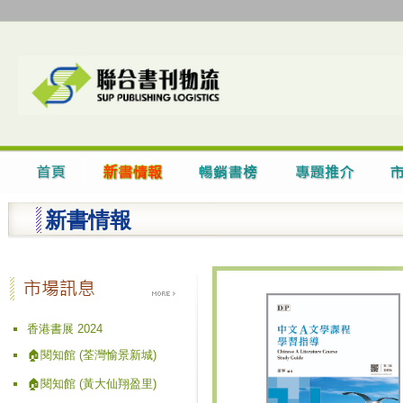
新書情報
香港書展 2024
🏠閱知館 (荃灣愉景新城)
🏠閱知館 (黃大仙翔盈里)