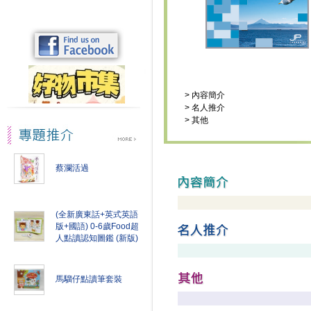
>
內容簡介
>
名人推介
>
其他
蔡瀾活過
(全新廣東話+英式英語
版+國語) 0-6歲Food超
人點讀認知圖鑑 (新版)
馬騮仔點讀筆套裝