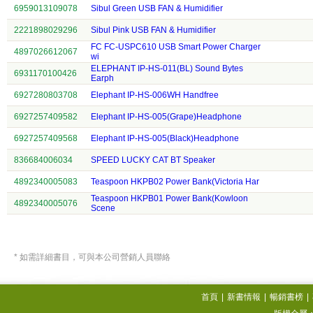
6959013109078
Sibul Green USB FAN & Humidifier
2221898029296
Sibul Pink USB FAN & Humidifier
FC FC-USPC610 USB Smart Power Charger
4897026612067
wi
ELEPHANT IP-HS-011(BL) Sound Bytes
6931170100426
Earph
6927280803708
Elephant IP-HS-006WH Handfree
6927257409582
Elephant IP-HS-005(Grape)Headphone
6927257409568
Elephant IP-HS-005(Black)Headphone
836684006034
SPEED LUCKY CAT BT Speaker
4892340005083
Teaspoon HKPB02 Power Bank(Victoria Har
Teaspoon HKPB01 Power Bank(Kowloon
4892340005076
Scene
* 如需詳細書目，可與本公司營銷人員聯絡
首頁
|
新書情報
|
暢銷書榜
|