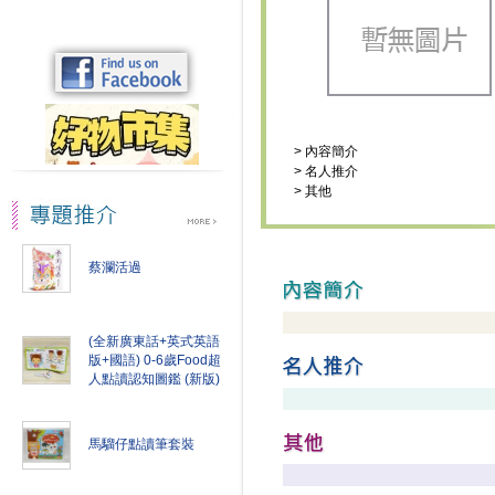
>
內容簡介
>
名人推介
>
其他
蔡瀾活過
(全新廣東話+英式英語
版+國語) 0-6歲Food超
人點讀認知圖鑑 (新版)
馬騮仔點讀筆套裝