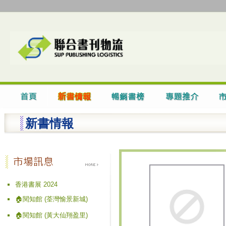
新書情報
香港書展 2024
🏠閱知館 (荃灣愉景新城)
🏠閱知館 (黃大仙翔盈里)