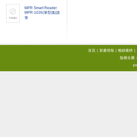
MPR Smart Reader
MPR-1026(筆型)點讀
筆
首頁
|
新書情報
|
暢銷書榜
|
版權全屬
po