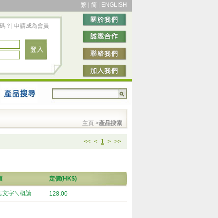
繁
|
简
|
ENGLISH
碼？
|
申請成為會員
主頁
>
產品搜索
<<
<
1
>
>>
類
定價(HK$)
言文字＼概論
128.00