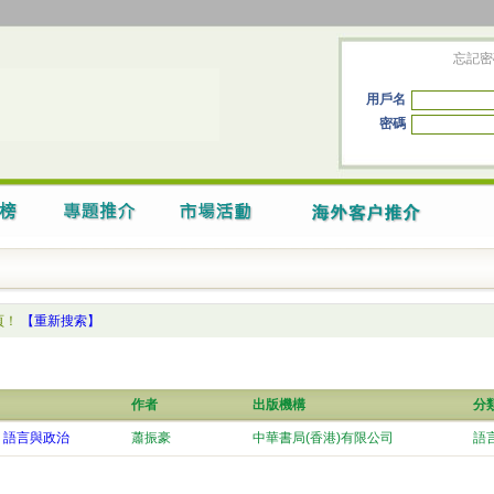
忘記密
用戶名
密碼
頁！
【重新搜索】
作者
出版機構
分
、語言與政治
蕭振豪
中華書局(香港)有限公司
語