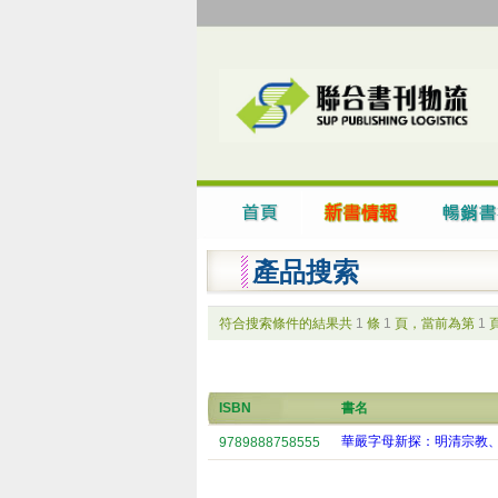
產品搜索
符合搜索條件的結果共
1
條
1
頁，當前為第
1
ISBN
書名
華嚴字母新探：明清宗教
9789888758555