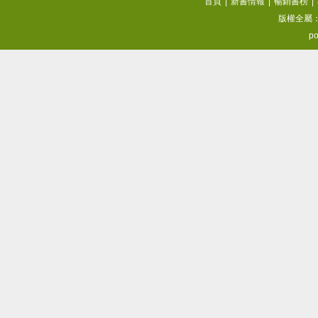
首頁
|
新書情報
|
暢銷書榜
|
版權全屬
po