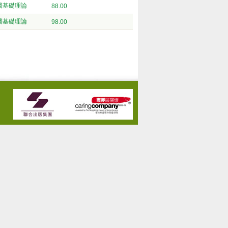
醫基礎理論
88.00
醫基礎理論
98.00