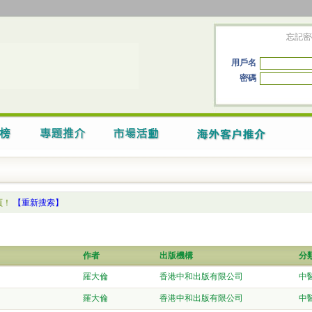
忘記密
用戶名
密碼
頁！
【重新搜索】
作者
出版機構
分
）
羅大倫
香港中和出版有限公司
中
）
羅大倫
香港中和出版有限公司
中