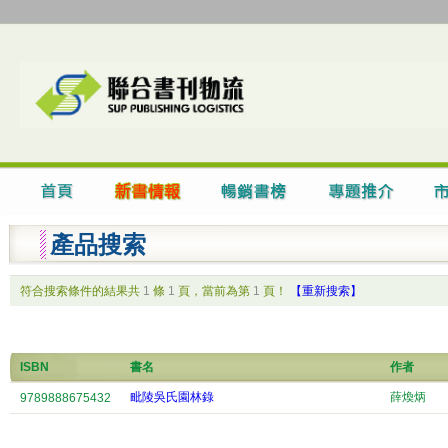
產品搜索
符合搜索條件的結果共
1
條
1
頁，當前為第
1
頁！
【重新搜索】
ISBN
書名
作者
毗陵吳氏園林錄
薛煥炳
9789888675432