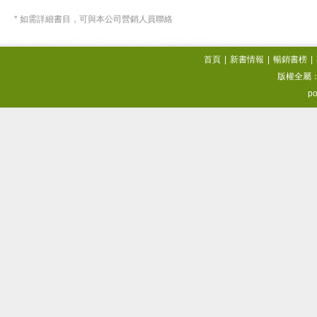
* 如需詳細書目，可與本公司營銷人員聯絡
首頁
|
新書情報
|
暢銷書榜
|
版權全屬
po