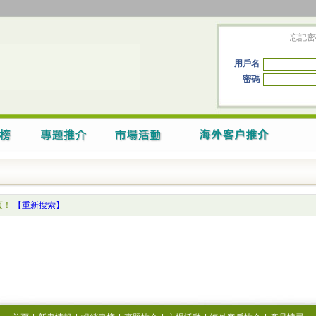
忘記密
用戶名
密碼
頁！
【重新搜索】