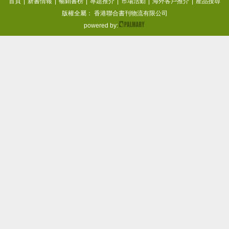
首頁
|
新書情報
|
暢銷書榜
|
專題推介
|
市場活動
|
海外客戶推介
|
產品搜尋
版權全屬： 香港聯合書刊物流有限公司
powered by: