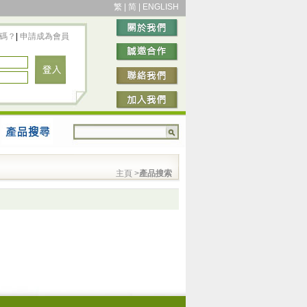
繁
|
简
|
ENGLISH
碼？
|
申請成為會員
主頁
>
產品搜索