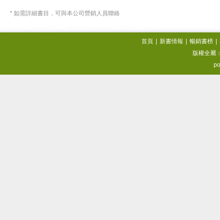
* 如需詳細書目，可與本公司營銷人員聯絡
首頁
|
新書情報
|
暢銷書榜
|
版權全屬
po