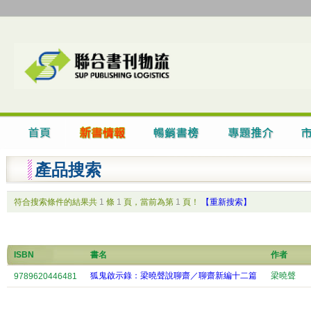
產品搜索
符合搜索條件的結果共
1
條
1
頁，當前為第
1
頁！
【重新搜索】
ISBN
書名
作者
狐鬼啟示錄：梁曉聲說聊齋／聊齋新編十二篇
梁曉聲
9789620446481