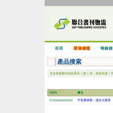
產品搜索
符合搜索條件的結果共
1
條
1
頁，當前為第
1
ISBN
書名
宇宙奧德賽：漫步太陽系
9789888694969