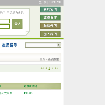
繁
|
简
|
ENGLISH
碼？
|
申請成為會員
主頁
>
產品搜索
<<
<
1
>
>>
類
定價(HK$)
陽及太陽系
138.00