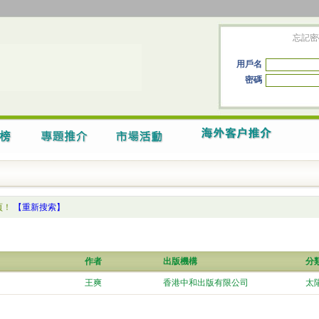
忘記密
用戶名
密碼
頁！
【重新搜索】
作者
出版機構
分
王爽
香港中和出版有限公司
太