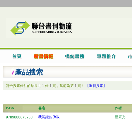
產品搜索
符合搜索條件的結果共
1
條
1
頁，當前為第
1
頁！
【重新搜索】
ISBN
書名
作者
我認識的佛教
潘宗光
9789888675753