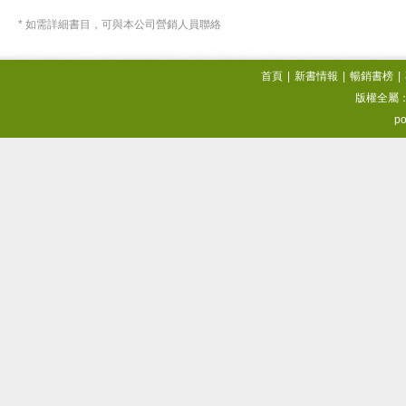
* 如需詳細書目，可與本公司營銷人員聯絡
首頁
|
新書情報
|
暢銷書榜
|
版權全屬
po